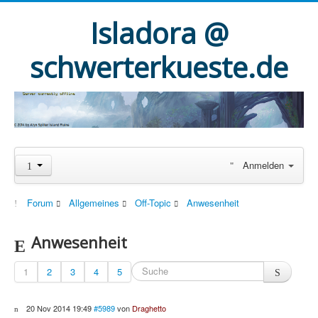
Isladora @
schwerterkueste.de
Anmelden
Forum
Allgemeines
Off-Topic
Anwesenheit
Anwesenheit
1
2
3
4
5
20 Nov 2014 19:49
#5989
von
Draghetto