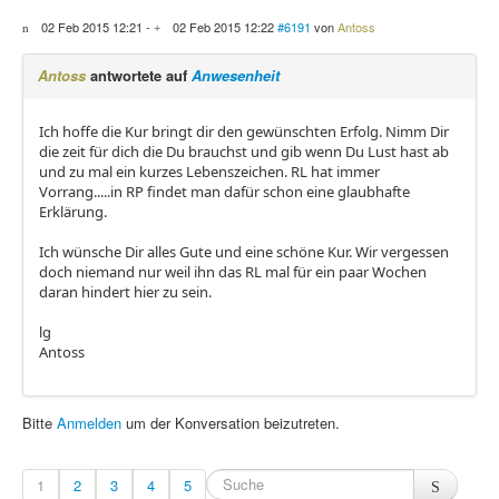
02 Feb 2015 12:21
-
02 Feb 2015 12:22
#6191
von
Antoss
Antoss
antwortete auf
Anwesenheit
Ich hoffe die Kur bringt dir den gewünschten Erfolg. Nimm Dir
die zeit für dich die Du brauchst und gib wenn Du Lust hast ab
und zu mal ein kurzes Lebenszeichen. RL hat immer
Vorrang.....in RP findet man dafür schon eine glaubhafte
Erklärung.
Ich wünsche Dir alles Gute und eine schöne Kur. Wir vergessen
doch niemand nur weil ihn das RL mal für ein paar Wochen
daran hindert hier zu sein.
lg
Antoss
Bitte
Anmelden
um der Konversation beizutreten.
1
2
3
4
5