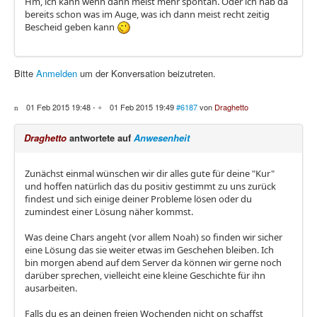
Hm, ich kann wenn dann meist mehr spontan. Oder ich hab da
bereits schon was im Auge, was ich dann meist recht zeitig
Bescheid geben kann
Bitte
Anmelden
um der Konversation beizutreten.
01 Feb 2015 19:48
-
01 Feb 2015 19:49
#6187
von
Draghetto
Draghetto
antwortete auf
Anwesenheit
Zunächst einmal wünschen wir dir alles gute für deine "Kur"
und hoffen natürlich das du positiv gestimmt zu uns zurück
findest und sich einige deiner Probleme lösen oder du
zumindest einer Lösung näher kommst.
Was deine Chars angeht (vor allem Noah) so finden wir sicher
eine Lösung das sie weiter etwas im Geschehen bleiben. Ich
bin morgen abend auf dem Server da können wir gerne noch
darüber sprechen, vielleicht eine kleine Geschichte für ihn
ausarbeiten.
Falls du es an deinen freien Wochenden nicht on schaffst