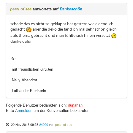
pearl of see
antwortete auf
Dankeschön
schade das es nicht so geklappt hat gestern wie eigendlich
gedacht
aber die deko die fand ich mal sehr schön gleich
aufs thema gebracht und man fühlte sich hinein versetzt
danke dafür
l.g.
mit freundlichen Grüßen
Nelly Abendrot
Lathander Klerikerin
Folgende Benutzer bedankten sich:
dunahan
Bitte
Anmelden
um der Konversation beizutreten.
20 Nov 2013 09:58
#4990
von
pearl of see