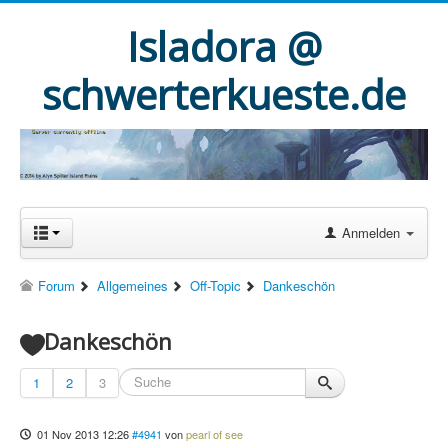
Isladora @
schwerterkueste.de
Anmelden
Forum
Allgemeines
Off-Topic
Dankeschön
Dankeschön
1
2
3
01 Nov 2013 12:26
#4941
von
pearl of see