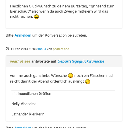
Herzlichen Glückwunsch zu deinem Burzeltag, *grinsend zum
Bier schaut* also wenn da auch Zwerge mitfeiern wird das
nicht reichen.
Bitte
Anmelden
um der Konversation beizutreten.
11 Feb 2014 19:53
#5424
von
pearl of see
pearl of see
antwortete auf
Geburtstagsglückwünsche
von mir auch ganz liebe Wünsche
noch ein Fässchen nach
reicht damit der Abend ordentlich ausklingt
mit freundlichen Grüßen
Nelly Abendrot
Lathander Klerikerin
Bitte
Anmelden
um der Konversation beizutreten.