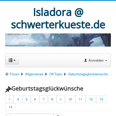
Isladora @
schwerterkueste.de
Anmelden
Forum
Allgemeines
Off-Topic
Geburtstagsglückwünsche
Geburtstagsglückwünsche
1
4
5
6
7
8
9
10
11
12
13
14