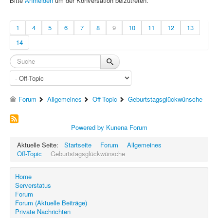
Bitte
Anmelden
um der Konversation beizutreten.
1
4
5
6
7
8
9
10
11
12
13
14
Forum
Allgemeines
Off-Topic
Geburtstagsglückwünsche
Powered by
Kunena Forum
Aktuelle Seite:
Startseite
Forum
Allgemeines
Off-Topic
Geburtstagsglückwünsche
Home
Serverstatus
Forum
Forum (Aktuelle Beiträge)
Private Nachrichten