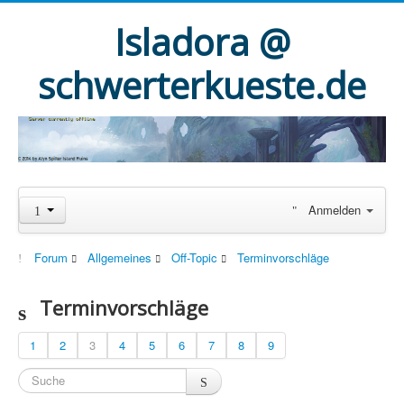
Isladora @
schwerterkueste.de
Anmelden
Forum
Allgemeines
Off-Topic
Terminvorschläge
Terminvorschläge
1
2
3
4
5
6
7
8
9