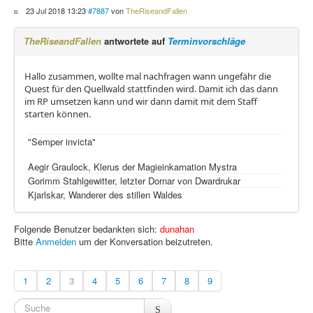
23 Jul 2018 13:23
#7887
von
TheRiseandFallen
TheRiseandFallen
antwortete auf
Terminvorschläge
Hallo zusammen, wollte mal nachfragen wann ungefähr die
Quest für den Quellwald stattfinden wird. Damit ich das dann
im RP umsetzen kann und wir dann damit mit dem Staff
starten können.
"Semper invicta"
Aegir Graulock, Klerus der Magieinkarnation Mystra
Gorimm Stahlgewitter, letzter Dornar von Dwardrukar
Kjarlskar, Wanderer des stillen Waldes
Folgende Benutzer bedankten sich:
dunahan
Bitte
Anmelden
um der Konversation beizutreten.
1
2
3
4
5
6
7
8
9