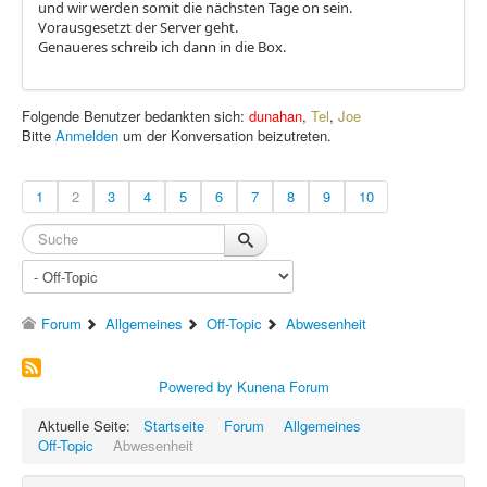
und wir werden somit die nächsten Tage on sein.
Vorausgesetzt der Server geht.
Genaueres schreib ich dann in die Box.
Folgende Benutzer bedankten sich:
dunahan
,
Tel
,
Joe
Bitte
Anmelden
um der Konversation beizutreten.
1
2
3
4
5
6
7
8
9
10
Forum
Allgemeines
Off-Topic
Abwesenheit
Powered by
Kunena Forum
Aktuelle Seite:
Startseite
Forum
Allgemeines
Off-Topic
Abwesenheit