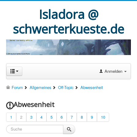
Isladora @
schwerterkueste.de
Anmelden
Forum
Allgemeines
Off-Topic
Abwesenheit
Abwesenheit
1
2
3
4
5
6
7
8
9
10