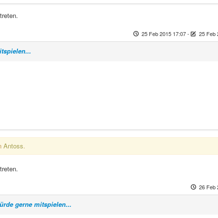
treten.
25 Feb 2015 17:07
-
25 Feb 
tspielen...
on
Antoss
.
treten.
26 Feb 
ürde gerne mitspielen...