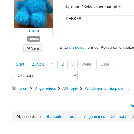
Na, dann *Keks selber mampft*
KEKSE!!!!
AUTOR
Offline
Bitte
Anmelden
um der Konversation beizu
Mehr
Start
Zurück
1
2
3
Weiter
Ende
Forum
Allgemeines
Off-Topic
Würde gerne mitspielen...
Po
Aktuelle Seite:
Startseite
Forum
Allgemeines
Off-Topic
W