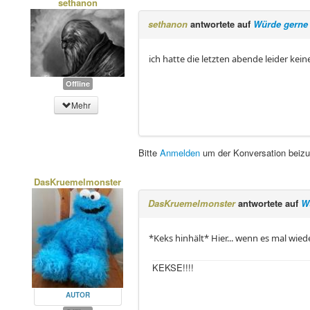
sethanon
sethanon
antwortete auf
Würde gerne 
ich hatte die letzten abende leider keine
Offline
Mehr
Bitte
Anmelden
um der Konversation beizu
DasKruemelmonster
DasKruemelmonster
antwortete auf
W
*Keks hinhält* Hier... wenn es mal wied
KEKSE!!!!
AUTOR