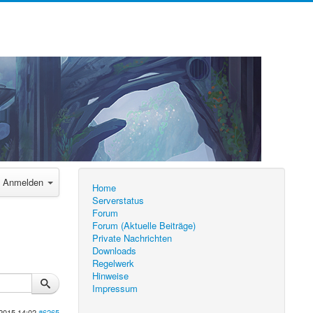
Anmelden
Home
Serverstatus
Forum
Forum (Aktuelle Beiträge)
Private Nachrichten
Downloads
Regelwerk
Hinweise
Impressum
2015 14:02
#6265