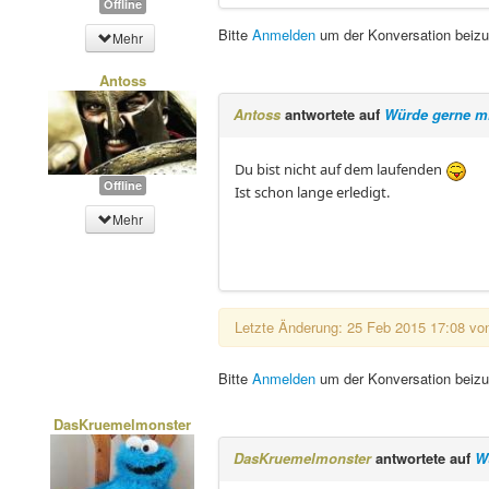
Offline
Bitte
Anmelden
um der Konversation beizu
Mehr
Antoss
Antoss
antwortete auf
Würde gerne mi
Du bist nicht auf dem laufenden
Offline
Ist schon lange erledigt.
Mehr
Letzte Änderung: 25 Feb 2015 17:08 v
Bitte
Anmelden
um der Konversation beizu
DasKruemelmonster
DasKruemelmonster
antwortete auf
W