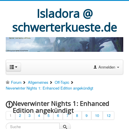
Isladora @
schwerterkueste.de
Anmelden
Forum
Allgemeines
Off-Topic
Neverwinter Nights 1: Enhanced Edition angekündigt
Neverwinter Nights 1: Enhanced
Edition angekündigt
1
2
3
4
5
6
7
8
9
10
12