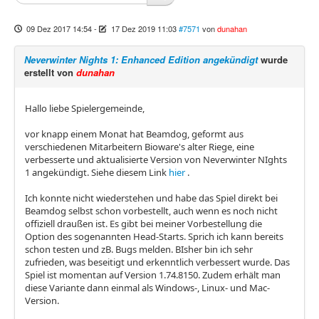
09 Dez 2017 14:54
-
17 Dez 2019 11:03
#7571
von
dunahan
Neverwinter Nights 1: Enhanced Edition angekündigt
wurde
erstellt von
dunahan
Hallo liebe Spielergemeinde,
vor knapp einem Monat hat Beamdog, geformt aus
verschiedenen Mitarbeitern Bioware's alter Riege, eine
verbesserte und aktualisierte Version von Neverwinter NIghts
1 angekündigt. Siehe diesem Link
hier
.
Ich konnte nicht wiederstehen und habe das Spiel direkt bei
Beamdog selbst schon vorbestellt, auch wenn es noch nicht
offiziell draußen ist. Es gibt bei meiner Vorbestellung die
Option des sogenannten Head-Starts. Sprich ich kann bereits
schon testen und zB. Bugs melden. BIsher bin ich sehr
zufrieden, was beseitigt und erkenntlich verbessert wurde. Das
Spiel ist momentan auf Version 1.74.8150. Zudem erhält man
diese Variante dann einmal als Windows-, Linux- und Mac-
Version.