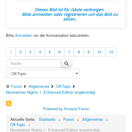
Dieses Bild ist für Gäste verborgen.
Bitte anmelden oder registrieren um das Bild zu
sehen.
Bitte
Anmelden
um der Konversation beizutreten.
1
2
3
4
5
6
7
8
9
10
12
Forum
Allgemeines
Off-Topic
Neverwinter Nights 1: Enhanced Edition angekündigt
Powered by
Kunena Forum
Aktuelle Seite:
Startseite
Forum
Allgemeines
Off-Topic
Neverwinter Nights 1: Enhanced Edition angekündigt