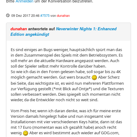
Bitte
Anmelden
um der Konversation beizutreten.
09 Dez 2017 20:46
#7575
von
dunahan
dunahan
antwortete auf
Neverwinter Nights 1: Enhanced
Edition angekündigt
Es sind einiges an Bugs weniger, hauptsächlich spürt man das
in dem Zusammenspiel des Spiels mit dem Betriebssystem. Es
soll mehr an die aktuelle Hardware angepasst werden. Auch
soll der Spieler selbst mehr Kontrolle darüber haben.
So wie ich das in den Foren gelesen habe, soll sogar bis zu 4K
möglich gemacht werden. Gut wers braucht
Aber Scherz
bei Seite, das wichtigste ist, es wird nun mehreren Plattformen
zur Verfügung gestellt (*mit Blick auf Ontje*) und die Texturen
sollen verbessert werden. Dies spiegelt sich momentan nicht
wieder, da die Entwickler noch nicht so weit sind.
Vom Preis her, wenn ich daran denke, was ich für meine erste
Version damals hingelegt habe und nun insgesamt vier
Installationen mit vier verschiedenen Keys hätte, dann ist das
mit 17 Euro (momentan was ich gezahlt habe) anoch recht
wenig
Aber es wird bestimmt auch wieder auf GOG.com,