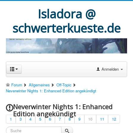
Isladora @
schwerterkueste.de
Anmelden
Forum
Allgemeines
Off-Topic
Neverwinter Nights 1: Enhanced Edition angekündigt
Neverwinter Nights 1: Enhanced
Edition angekündigt
1
3
4
5
6
7
8
9
10
11
12