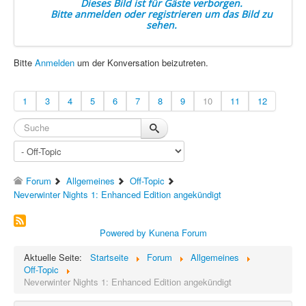
Dieses Bild ist für Gäste verborgen.
Bitte anmelden oder registrieren um das Bild zu
sehen.
Bitte
Anmelden
um der Konversation beizutreten.
1
3
4
5
6
7
8
9
10
11
12
Forum
Allgemeines
Off-Topic
Neverwinter Nights 1: Enhanced Edition angekündigt
Powered by
Kunena Forum
Aktuelle Seite:
Startseite
Forum
Allgemeines
Off-Topic
Neverwinter Nights 1: Enhanced Edition angekündigt