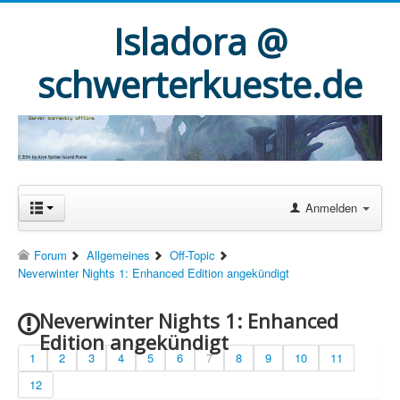
Isladora @
schwerterkueste.de
Anmelden
Forum
Allgemeines
Off-Topic
Neverwinter Nights 1: Enhanced Edition angekündigt
Neverwinter Nights 1: Enhanced
Edition angekündigt
1
2
3
4
5
6
7
8
9
10
11
12