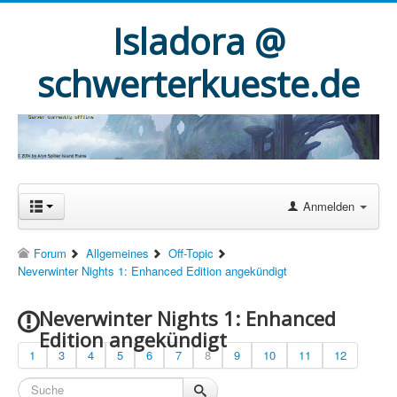
Isladora @
schwerterkueste.de
Anmelden
Forum
Allgemeines
Off-Topic
Neverwinter Nights 1: Enhanced Edition angekündigt
Neverwinter Nights 1: Enhanced
Edition angekündigt
1
3
4
5
6
7
8
9
10
11
12