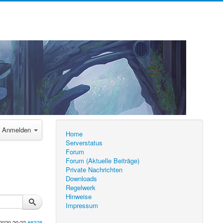
Anmelden
Home
Serverstatus
Forum
Forum (Aktuelle Beiträge)
Private Nachrichten
Downloads
Regelwerk
Hinweise
Impressum
2020 20:22
#8328