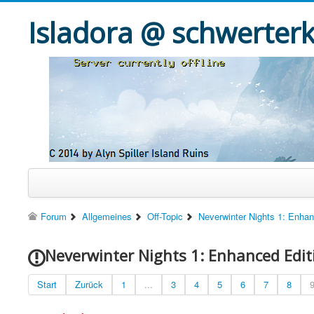
Isladora @ schwerter
Forum
Allgemeines
Off-Topic
Neverwinter Nights 1: Enhan
Neverwinter Nights 1: Enhanced Edi
Start
Zurück
1
...
3
4
5
6
7
8