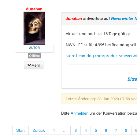
dunahan
dunahan
antwortete auf
Neverwinter 
Aktuell und noch ca. 16 Tage gültig:
NWN : EE ist für 4.99€ bei Beamdog se
AUTOR
store.beamdog.com/products/neverwin
Offline
Mehr
Bitt
Letzte Änderung: 23 Jun 2020 07:50 vo
Bitte
Anmelden
um der Konversation beizu
Start
Zurück
1
...
3
4
5
6
7
8