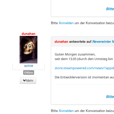
Bitt
Bitte
Anmelden
um der Konversation beizu
dunahan
dunahan
antwortete auf
Neverwinter 
Guten Morgen zusammen,
seit dem 13.05 (durch den Umstieg bin i
AUTOR
store.steampowered.com/news/?appi
Offline
Die Entwicklerversion ist momentan auf
Mehr
Bitt
Bitte
Anmelden
um der Konversation beizu