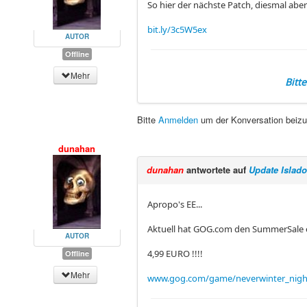
So hier der nächste Patch, diesmal aber 
bit.ly/3c5W5ex
AUTOR
Offline
Mehr
Bitt
Bitte
Anmelden
um der Konversation beizu
dunahan
dunahan
antwortete auf
Update Islad
Apropo's EE...
Aktuell hat GOG.com den SummerSale ei
AUTOR
4,99 EURO !!!!
Offline
Mehr
www.gog.com/game/neverwinter_nigh