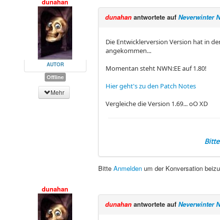
dunahan
dunahan
antwortete auf
Neverwinter 
Die Entwicklerversion Version hat in 
angekommen...
AUTOR
Momentan steht NWN:EE auf 1.80!
Offline
Hier geht's zu den Patch Notes
Mehr
Vergleiche die Version 1.69... oO XD
Bitt
Bitte
Anmelden
um der Konversation beizu
dunahan
dunahan
antwortete auf
Neverwinter 