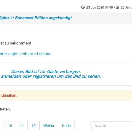
23 Jun 2020 07:49
-
23 Jun 
Nights 1: Enhanced Edition angekündigt
lbst zu bekommen!
ter-nights-enhanced-edition
Dieses Bild ist für Gäste verborgen.
e anmelden oder registrieren um das Bild zu sehen.
n
dunahan
.
treten.
9
10
11
12
Weiter
Ende