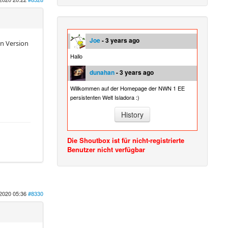
Joe
- 3 years ago
en Version
Hallo
dunahan
- 3 years ago
Willkommen auf der Homepage der NWN 1 EE
persistenten Welt Isladora :)
History
Die Shoutbox ist für nicht-registrierte
Benutzer nicht verfügbar
2020 05:36
#8330