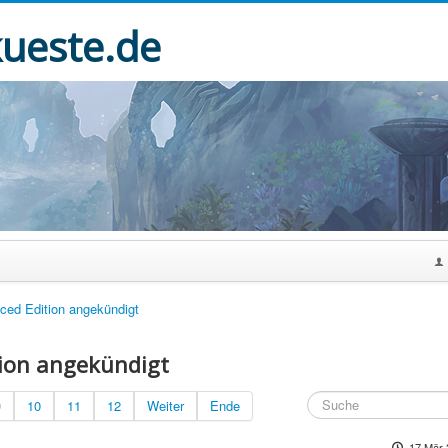
kueste.de
ced Edition angekündigt
tion angekündigt
9
10
11
12
Weiter
Ende
17 Mär 